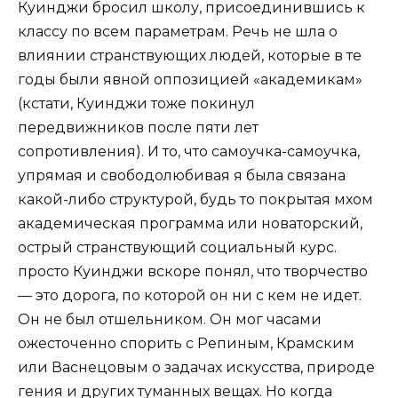
Куинджи бросил школу, присоединившись к
классу по всем параметрам. Речь не шла о
влиянии странствующих людей, которые в те
годы были явной оппозицией «академикам»
(кстати, Куинджи тоже покинул
передвижников после пяти лет
сопротивления). И то, что самоучка-самоучка,
упрямая и свободолюбивая я была связана
какой-либо структурой, будь то покрытая мхом
академическая программа или новаторский,
острый странствующий социальный курс.
просто Куинджи вскоре понял, что творчество
— это дорога, по которой он ни с кем не идет.
Он не был отшельником. Он мог часами
ожесточенно спорить с Репиным, Крамским
или Васнецовым о задачах искусства, природе
гения и других туманных вещах. Но когда