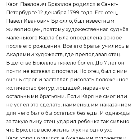
Карл Павлович Брюллов родился в Санкт-
Петербурге 12 декабря 1799 года. Его отец,
Павел Иванович Брюлло, был известным
живописцем, поэтому художественная судьба
маленького Карла была определена вскоре
после его рождения. Все его братья учились в
Академии художеств, где преподавал отец.
В детстве Брюллов тяжело болел. До 7 лет он
почти не вставал с постели. Но отец был с ним
очень строг и заставлял рисовать положенное
количество фигур, лошадей, наравне с
остальными братьями. Если Карл не смог или
не успел это сделать, наименьшим наказанием
для него было бы остаться без еды. И однажды
за такую ​​вину отец ударил ребенка так сильно,
что Брюллов всю жизнь глух на одно ухо.
Карл хорошо учился в Академии художеств и